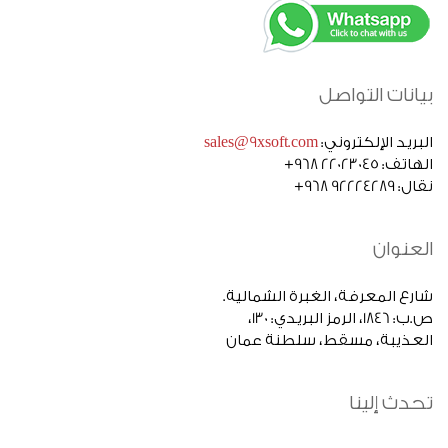
بيانات التواصل
البريد الإلكتروني:
sales@9xsoft.com
الهاتف: 22023045 968+
نقال: 92224289 968+
العنوان
شارع المعرفة، الغبرة الشمالية.
ص.ب: 1846، الرمز البريدي: 130،
العذيبة، مسقط، سلطنة عمان
تحدث إلينا